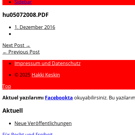
Sidebar
hu05072008.PDF
1. Dezember 2016
Next Post →
← Previous Post
Impressum und Datenschutz
© 2025
Hakki Keskin
Top
Aktuel yazılarımı
Facebookta
okuyabilirsiniz. Bu yazılar
Aktuell
Neue Veröffentlichungen
Für Recht und Freiheit