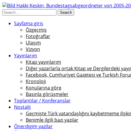
Sayfama giriş
Özgeçmiş
Fotoğraflar
Ulaşım
Vizyon
Yayınlarım
Kitap yayınlarım
Diğer yazarlarla ortak Kitap ve Dergilerdeki yayı
Facebook, Cumhuriyet Gazetesi ve Turkish Foru
Kronoloji
Konularına göre
Basınla görüşmeler
Toplantılar / Konferanslar
Nostalji
Geçmişte Türk vatandaşlığını kaybetmeme ilişkin 
Benimle ilgili bazı yazılar
Önerdigim yazilar