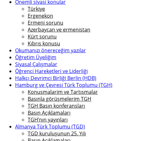
Önemli siyasi konular
Türkiye
Ergenekon
Ermeni sorunu
Azerbaycan ve ermenistan
Kürt sorunu
Kıbrıs konusu
Okumanızı önereceğim yazılar
Öğretim Üyeliğim
Siyasal Çalışmalar
Öğrenci Hareketleri ve Liderliği
Halkçı Devrimci Birliği Berlin (HDB)
Hamburg ve Çevresi Türk Toplumu (TGH)
Konusmalarim ve Tartısmalar
Basınla görüşmelerim TGH
TGH Basın konferansları
Basın Açıklamaları
TGH’nın yayınları
Almanya Türk Toplumu (TGD)
TGD kuruluşunun 25. Yılı
Basın Açıklamaları