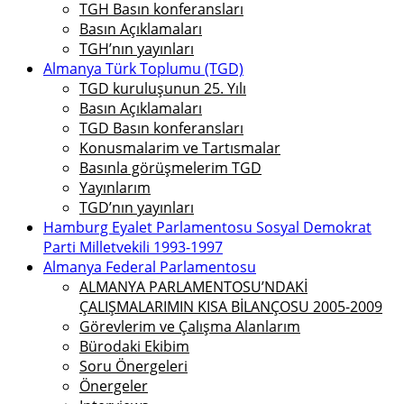
TGH Basın konferansları
Basın Açıklamaları
TGH’nın yayınları
Almanya Türk Toplumu (TGD)
TGD kuruluşunun 25. Yılı
Basın Açıklamaları
TGD Basın konferansları
Konusmalarim ve Tartısmalar
Basınla görüşmelerim TGD
Yayınlarım
TGD’nın yayınları
Hamburg Eyalet Parlamentosu Sosyal Demokrat
Parti Milletvekili 1993-1997
Almanya Federal Parlamentosu
ALMANYA PARLAMENTOSU’NDAKİ
ÇALIŞMALARIMIN KISA BİLANÇOSU 2005-2009
Görevlerim ve Çalışma Alanlarım
Bürodaki Ekibim
Soru Önergeleri
Önergeler