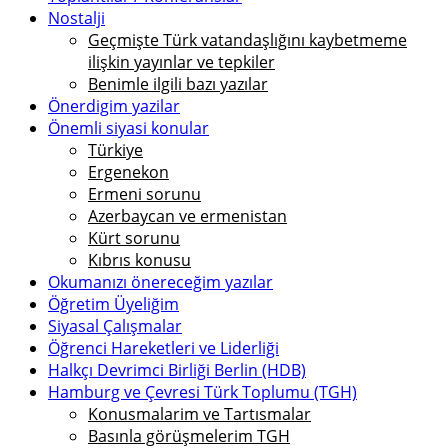
Nostalji
Geçmişte Türk vatandaşlığını kaybetmeme
ilişkin yayınlar ve tepkiler
Benimle ilgili bazı yazılar
Önerdigim yazilar
Önemli siyasi konular
Türkiye
Ergenekon
Ermeni sorunu
Azerbaycan ve ermenistan
Kürt sorunu
Kıbrıs konusu
Okumanızı önereceğim yazılar
Öğretim Üyeliğim
Siyasal Çalışmalar
Öğrenci Hareketleri ve Liderliği
Halkçı Devrimci Birliği Berlin (HDB)
Hamburg ve Çevresi Türk Toplumu (TGH)
Konusmalarim ve Tartısmalar
Basınla görüşmelerim TGH