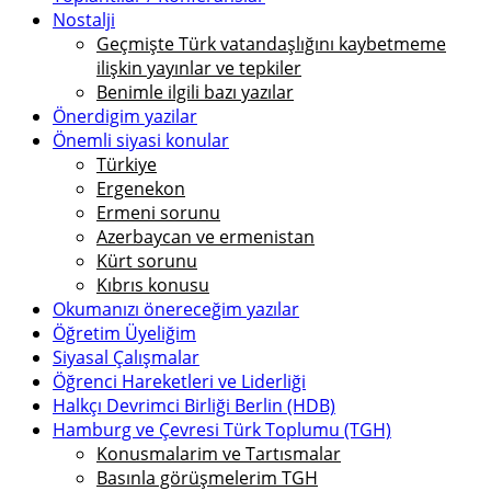
Nostalji
Geçmişte Türk vatandaşlığını kaybetmeme
ilişkin yayınlar ve tepkiler
Benimle ilgili bazı yazılar
Önerdigim yazilar
Önemli siyasi konular
Türkiye
Ergenekon
Ermeni sorunu
Azerbaycan ve ermenistan
Kürt sorunu
Kıbrıs konusu
Okumanızı önereceğim yazılar
Öğretim Üyeliğim
Siyasal Çalışmalar
Öğrenci Hareketleri ve Liderliği
Halkçı Devrimci Birliği Berlin (HDB)
Hamburg ve Çevresi Türk Toplumu (TGH)
Konusmalarim ve Tartısmalar
Basınla görüşmelerim TGH