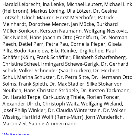
Harald Leibrecht, Ina Lenke, Michael Leutert, Michael Link
(Heilbronn), Markus Löning, Ulla Lötzer, Dr. Gesine
Lötzsch, Ulrich Maurer, Horst Meierhofer, Patrick
Meinhardt, Dorothee Menzer, Jan Mücke, Burkhard
Müller-Sönksen, Kersten Naumann, Wolfgang Neskovic,
Dirk Niebel, Hans-Joachim Otto (Frankfurt), Dr. Norman
Paech, Detlef Parr, Petra Pau, Cornelia Pieper, Gisela
Piltz, Bodo Ramelow, Elke Reinke, Jörg Rohde, Paul
Schäfer (Köln), Frank Schäffler, Elisabeth Scharfenberg,
Christine Scheel, Irmingard Schewe-Gerigk, Dr. Gerhard
Schick, Volker Schneider (Saarbrücken), Dr. Herbert
Schui, Marina Schuster, Dr. Petra Sitte, Dr. Hermann Otto
Solms, Frank Spieth, Dr. Max Stadler, Silke Stokar von
Neuforn, Hans-Christian Ströbele, Dr. Kirsten Tackmann,
Dr. Harald Terpe, Carl-Ludwig Thiele, Florian Toncar,
Alexander Ulrich, Christoph Waitz, Wolfgang Wieland,
Josef Philip Winkler, Dr. Claudia Winterstein, Dr. Volker
Wissing, Hartfrid Wolff (Rems-Murr), Jörn Wunderlich,
Martin Zeil, Sabine Zimmermann