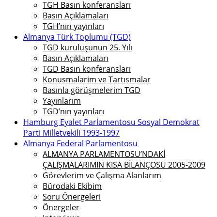
TGH Basın konferansları
Basın Açıklamaları
TGH’nın yayınları
Almanya Türk Toplumu (TGD)
TGD kuruluşunun 25. Yılı
Basın Açıklamaları
TGD Basın konferansları
Konusmalarim ve Tartısmalar
Basınla görüşmelerim TGD
Yayınlarım
TGD’nın yayınları
Hamburg Eyalet Parlamentosu Sosyal Demokrat
Parti Milletvekili 1993-1997
Almanya Federal Parlamentosu
ALMANYA PARLAMENTOSU’NDAKİ
ÇALIŞMALARIMIN KISA BİLANÇOSU 2005-2009
Görevlerim ve Çalışma Alanlarım
Bürodaki Ekibim
Soru Önergeleri
Önergeler