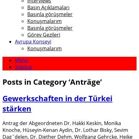
Interviews
Basın Açıklamaları
Basınla görüşmeler
Konuşmalarım
Basınla görüşmeler
Görev Gezileri
Avrupa Konseyi
Konuşmalarım
Menu
Sidebar
Posts in Category
‘
Anträge
’
Gewerkschaften in der Türkei
stärken
Antrag der Abgeordneten Dr. Hakki Keskin, Monika
Knoche, Hüseyin-Kenan Aydin, Dr. Lothar Bisky, Sevim
Dag˘delen, Dr. Diether Dehm, Wolfgang Gehrcke, Heike