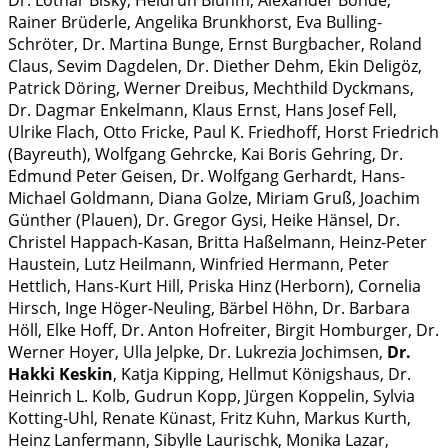
Dr. Lothar Bisky, Heidrun Bluhm, Alexander Bonde,
Rainer Brüderle, Angelika Brunkhorst, Eva Bulling-
Schröter, Dr. Martina Bunge, Ernst Burgbacher, Roland
Claus, Sevim Dagdelen, Dr. Diether Dehm, Ekin Deligöz,
Patrick Döring, Werner Dreibus, Mechthild Dyckmans,
Dr. Dagmar Enkelmann, Klaus Ernst, Hans Josef Fell,
Ulrike Flach, Otto Fricke, Paul K. Friedhoff, Horst Friedrich
(Bayreuth), Wolfgang Gehrcke, Kai Boris Gehring, Dr.
Edmund Peter Geisen, Dr. Wolfgang Gerhardt, Hans-
Michael Goldmann, Diana Golze, Miriam Gruß, Joachim
Günther (Plauen), Dr. Gregor Gysi, Heike Hänsel, Dr.
Christel Happach-Kasan, Britta Haßelmann, Heinz-Peter
Haustein, Lutz Heilmann, Winfried Hermann, Peter
Hettlich, Hans-Kurt Hill, Priska Hinz (Herborn), Cornelia
Hirsch, Inge Höger-Neuling, Bärbel Höhn, Dr. Barbara
Höll, Elke Hoff, Dr. Anton Hofreiter, Birgit Homburger, Dr.
Werner Hoyer, Ulla Jelpke, Dr. Lukrezia Jochimsen,
Dr.
Hakki Keskin
, Katja Kipping, Hellmut Königshaus, Dr.
Heinrich L. Kolb, Gudrun Kopp, Jürgen Koppelin, Sylvia
Kotting-Uhl, Renate Künast, Fritz Kuhn, Markus Kurth,
Heinz Lanfermann, Sibylle Laurischk, Monika Lazar,