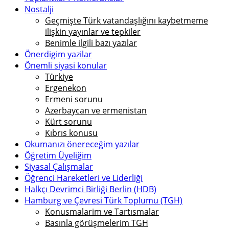
Nostalji
Geçmişte Türk vatandaşlığını kaybetmeme
ilişkin yayınlar ve tepkiler
Benimle ilgili bazı yazılar
Önerdigim yazilar
Önemli siyasi konular
Türkiye
Ergenekon
Ermeni sorunu
Azerbaycan ve ermenistan
Kürt sorunu
Kıbrıs konusu
Okumanızı önereceğim yazılar
Öğretim Üyeliğim
Siyasal Çalışmalar
Öğrenci Hareketleri ve Liderliği
Halkçı Devrimci Birliği Berlin (HDB)
Hamburg ve Çevresi Türk Toplumu (TGH)
Konusmalarim ve Tartısmalar
Basınla görüşmelerim TGH