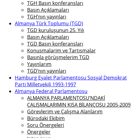
TGH Basın konferansları
Basın Açıklamaları
TGH’nın yayınları
Almanya Türk Toplumu (TGD)
TGD kuruluşunun 25. Yılı
Basın Açıklamaları
TGD Basın konferansları
Konusmalarim ve Tartısmalar
Basınla görüşmelerim TGD
Yayınlarım
TGD’nın yayınları
Hamburg Eyalet Parlamentosu Sosyal Demokrat
Parti Milletvekili 1993-1997
Almanya Federal Parlamentosu
ALMANYA PARLAMENTOSU’NDAKİ
ÇALIŞMALARIMIN KISA BİLANÇOSU 2005-2009
Görevlerim ve Çalışma Alanlarım
Bürodaki Ekibim
Soru Önergeleri
Önergeler