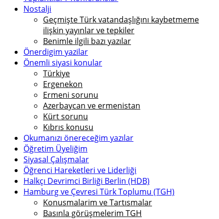
Nostalji
Geçmişte Türk vatandaşlığını kaybetmeme
ilişkin yayınlar ve tepkiler
Benimle ilgili bazı yazılar
Önerdigim yazilar
Önemli siyasi konular
Türkiye
Ergenekon
Ermeni sorunu
Azerbaycan ve ermenistan
Kürt sorunu
Kıbrıs konusu
Okumanızı önereceğim yazılar
Öğretim Üyeliğim
Siyasal Çalışmalar
Öğrenci Hareketleri ve Liderliği
Halkçı Devrimci Birliği Berlin (HDB)
Hamburg ve Çevresi Türk Toplumu (TGH)
Konusmalarim ve Tartısmalar
Basınla görüşmelerim TGH