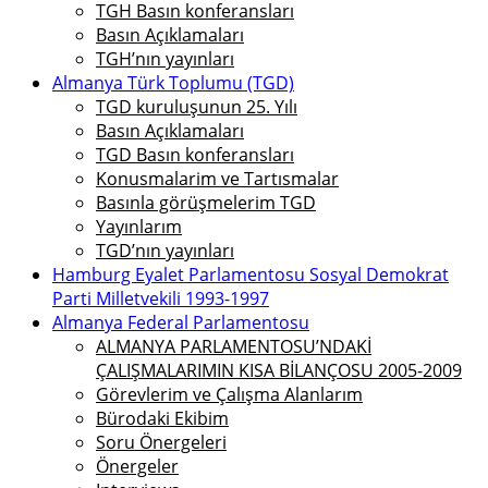
TGH Basın konferansları
Basın Açıklamaları
TGH’nın yayınları
Almanya Türk Toplumu (TGD)
TGD kuruluşunun 25. Yılı
Basın Açıklamaları
TGD Basın konferansları
Konusmalarim ve Tartısmalar
Basınla görüşmelerim TGD
Yayınlarım
TGD’nın yayınları
Hamburg Eyalet Parlamentosu Sosyal Demokrat
Parti Milletvekili 1993-1997
Almanya Federal Parlamentosu
ALMANYA PARLAMENTOSU’NDAKİ
ÇALIŞMALARIMIN KISA BİLANÇOSU 2005-2009
Görevlerim ve Çalışma Alanlarım
Bürodaki Ekibim
Soru Önergeleri
Önergeler