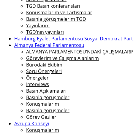
TGD Basın konferansları
Konusmalarim ve Tartısmalar
Basınla görüşmelerim TGD
Yayınlarım
TGD’nın yayınları
Hamburg Eyalet Parlamentosu Sosyal Demokrat Parti 
Almanya Federal Parlamentosu
ALMANYA PARLAMENTOSU’NDAKİ ÇALIŞMALARIMI
Görevlerim ve Çalışma Alanlarım
Bürodaki Ekibim
Soru Önergeleri
Önergeler
Interviews
Basın Açıklamaları
Basınla görüşmeler
Konuşmalarım
Basınla görüşmeler
Görev Gezileri
Avrupa Konseyi
Konuşmalarım