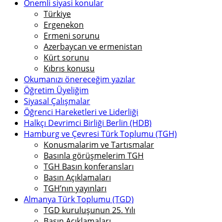
Önemli siyasi konular
Türkiye
Ergenekon
Ermeni sorunu
Azerbaycan ve ermenistan
Kürt sorunu
Kıbrıs konusu
Okumanızı önereceğim yazılar
Öğretim Üyeliğim
Siyasal Çalışmalar
Öğrenci Hareketleri ve Liderliği
Halkçı Devrimci Birliği Berlin (HDB)
Hamburg ve Çevresi Türk Toplumu (TGH)
Konusmalarim ve Tartısmalar
Basınla görüşmelerim TGH
TGH Basın konferansları
Basın Açıklamaları
TGH’nın yayınları
Almanya Türk Toplumu (TGD)
TGD kuruluşunun 25. Yılı
Basın Açıklamaları