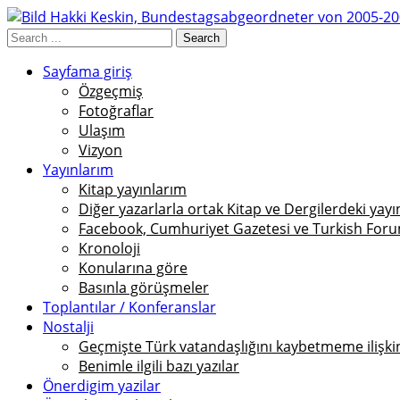
Sayfama giriş
Özgeçmiş
Fotoğraflar
Ulaşım
Vizyon
Yayınlarım
Kitap yayınlarım
Diğer yazarlarla ortak Kitap ve Dergilerdeki yayı
Facebook, Cumhuriyet Gazetesi ve Turkish Foru
Kronoloji
Konularına göre
Basınla görüşmeler
Toplantılar / Konferanslar
Nostalji
Geçmişte Türk vatandaşlığını kaybetmeme ilişkin 
Benimle ilgili bazı yazılar
Önerdigim yazilar