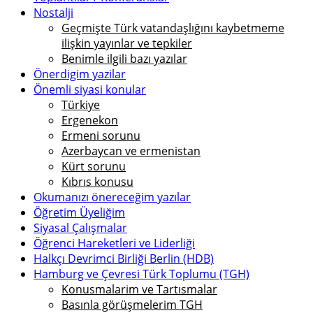
Nostalji
Geçmişte Türk vatandaşlığını kaybetmeme
ilişkin yayınlar ve tepkiler
Benimle ilgili bazı yazılar
Önerdigim yazilar
Önemli siyasi konular
Türkiye
Ergenekon
Ermeni sorunu
Azerbaycan ve ermenistan
Kürt sorunu
Kıbrıs konusu
Okumanızı önereceğim yazılar
Öğretim Üyeliğim
Siyasal Çalışmalar
Öğrenci Hareketleri ve Liderliği
Halkçı Devrimci Birliği Berlin (HDB)
Hamburg ve Çevresi Türk Toplumu (TGH)
Konusmalarim ve Tartısmalar
Basınla görüşmelerim TGH