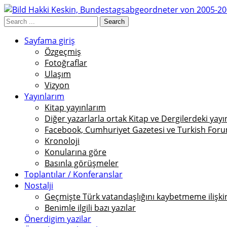
Sayfama giriş
Özgeçmiş
Fotoğraflar
Ulaşım
Vizyon
Yayınlarım
Kitap yayınlarım
Diğer yazarlarla ortak Kitap ve Dergilerdeki yayı
Facebook, Cumhuriyet Gazetesi ve Turkish Foru
Kronoloji
Konularına göre
Basınla görüşmeler
Toplantılar / Konferanslar
Nostalji
Geçmişte Türk vatandaşlığını kaybetmeme ilişkin 
Benimle ilgili bazı yazılar
Önerdigim yazilar