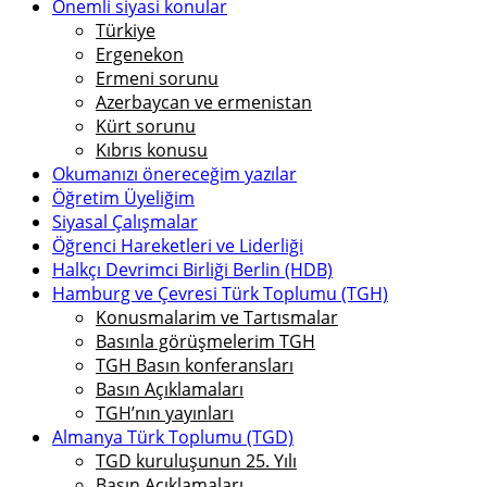
Önemli siyasi konular
Türkiye
Ergenekon
Ermeni sorunu
Azerbaycan ve ermenistan
Kürt sorunu
Kıbrıs konusu
Okumanızı önereceğim yazılar
Öğretim Üyeliğim
Siyasal Çalışmalar
Öğrenci Hareketleri ve Liderliği
Halkçı Devrimci Birliği Berlin (HDB)
Hamburg ve Çevresi Türk Toplumu (TGH)
Konusmalarim ve Tartısmalar
Basınla görüşmelerim TGH
TGH Basın konferansları
Basın Açıklamaları
TGH’nın yayınları
Almanya Türk Toplumu (TGD)
TGD kuruluşunun 25. Yılı
Basın Açıklamaları