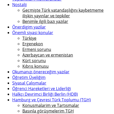
Nostalji
Geçmişte Türk vatandaşlığını kaybetmeme
ilişkin yayınlar ve tepkiler
Benimle ilgili bazı yazılar
Önerdigim yazilar
Önemli siyasi konular
Türkiye
Ergenekon
Ermeni sorunu
Azerbaycan ve ermenistan
Kürt sorunu
Kıbrıs konusu
Okumanızı önereceğim yazılar
Öğretim Üyeliğim
Siyasal Çalışmalar
Öğrenci Hareketleri ve Liderliği
Halkçı Devrimci Birliği Berlin (HDB)
Hamburg ve Çevresi Türk Toplumu (TGH)
Konusmalarim ve Tartısmalar
Basınla görüşmelerim TGH