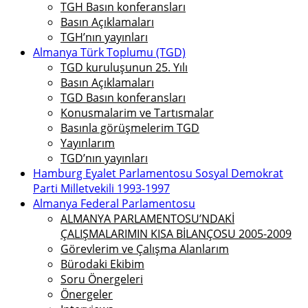
TGH Basın konferansları
Basın Açıklamaları
TGH’nın yayınları
Almanya Türk Toplumu (TGD)
TGD kuruluşunun 25. Yılı
Basın Açıklamaları
TGD Basın konferansları
Konusmalarim ve Tartısmalar
Basınla görüşmelerim TGD
Yayınlarım
TGD’nın yayınları
Hamburg Eyalet Parlamentosu Sosyal Demokrat
Parti Milletvekili 1993-1997
Almanya Federal Parlamentosu
ALMANYA PARLAMENTOSU’NDAKİ
ÇALIŞMALARIMIN KISA BİLANÇOSU 2005-2009
Görevlerim ve Çalışma Alanlarım
Bürodaki Ekibim
Soru Önergeleri
Önergeler