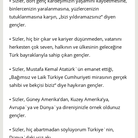
• Sizler, dört genç kardeşimizin yaşamını kaybetmesine,
binlercenizin yaralanmasına, yüzlercenizin
tutuklanmasına karşın, „bizi yıldıramazsınız“ diyen
gençler.
• Sizler, hiç bir çıkar ve kariyer düşünmeden, vatanını
herkesten çok seven, halkının ve ülkesinin geleceğine
Türk bayraklarıyla sahip çıkan gençler.
• Sizler, Mustafa Kemal Atatürk`ün emanet ettiği,
„Bağımsız ve Laik Türkiye Cumhuriyeti mirasının gerçek
sahibi ve bekçisi biziz“ diye haykıran gençler.
• Sizler, Güney Amerika‘dan, Kuzey Amerika‘ya,
Avrupa`ya ve Dünya`ya direnişinizle örnek oldunuz
gençler.
• Sizler, hiç abartmadan söylüyorum Türkiye`nin,
Dünya`daki yüz akı,