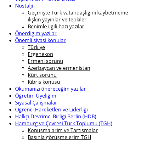
Nostalji
Geçmişte Türk vatandaşlığını kaybetmeme
ilişkin yayınlar ve tepkiler
Benimle ilgili bazı yazılar
Önerdigim yazilar
Önemli siyasi konular
Türkiye
Ergenekon
Ermeni sorunu
Azerbaycan ve ermenistan
Kürt sorunu
Kıbrıs konusu
Okumanızı önereceğim yazılar
Öğretim Üyeliğim
Siyasal Çalışmalar
Öğrenci Hareketleri ve Liderliği
Halkçı Devrimci Birliği Berlin (HDB)
Hamburg ve Çevresi Türk Toplumu (TGH)
Konusmalarim ve Tartısmalar
Basınla görüşmelerim TGH