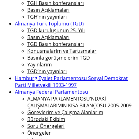
TGH Basın konferansları
Basın Açıklamaları
TGH’nın yayınları
Almanya Türk Toplumu (TGD)
TGD kuruluşunun 25. Yılı
Basın Açıklamaları
TGD Basın konferansları
Konusmalarim ve Tartısmalar
Basınla görüşmelerim TGD
Yayınlarım
TGD’nın yayınları
Hamburg Eyalet Parlamentosu Sosyal Demokrat
Parti Milletvekili 1993-1997
Almanya Federal Parlamentosu
ALMANYA PARLAMENTOSU’NDAKİ
ÇALIŞMALARIMIN KISA BİLANÇOSU 2005-2009
Görevlerim ve Çalışma Alanlarım
Bürodaki Ekibim
Soru Önergeleri
Önergeler