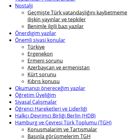
Nostalji
Geçmişte Türk vatandaşlığını kaybetmeme
ilişkin yayınlar ve tepkiler
Benimle ilgili bazı yazılar
Önerdigim yazilar
Önemli siyasi konular
Türkiye
Ergenekon
Ermeni sorunu
Azerbaycan ve ermenistan
Kürt sorunu
Kıbrıs konusu
Okumanızı önereceğim yazılar
Öğretim Üyeliğim
Siyasal Çalışmalar
Öğrenci Hareketleri ve Liderliği
Halkçı Devrimci Birliği Berlin (HDB)
Hamburg ve Çevresi Türk Toplumu (TGH)
Konusmalarim ve Tartısmalar
Basınla görüşmelerim TGH