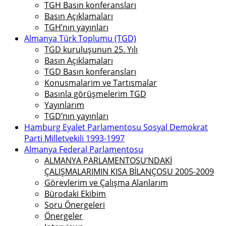
TGH Basın konferansları
Basın Açıklamaları
TGH’nın yayınları
Almanya Türk Toplumu (TGD)
TGD kuruluşunun 25. Yılı
Basın Açıklamaları
TGD Basın konferansları
Konusmalarim ve Tartısmalar
Basınla görüşmelerim TGD
Yayınlarım
TGD’nın yayınları
Hamburg Eyalet Parlamentosu Sosyal Demokrat
Parti Milletvekili 1993-1997
Almanya Federal Parlamentosu
ALMANYA PARLAMENTOSU’NDAKİ
ÇALIŞMALARIMIN KISA BİLANÇOSU 2005-2009
Görevlerim ve Çalışma Alanlarım
Bürodaki Ekibim
Soru Önergeleri
Önergeler