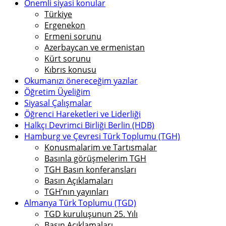
Önemli siyasi konular
Türkiye
Ergenekon
Ermeni sorunu
Azerbaycan ve ermenistan
Kürt sorunu
Kıbrıs konusu
Okumanızı önereceğim yazılar
Öğretim Üyeliğim
Siyasal Çalışmalar
Öğrenci Hareketleri ve Liderliği
Halkçı Devrimci Birliği Berlin (HDB)
Hamburg ve Çevresi Türk Toplumu (TGH)
Konusmalarim ve Tartısmalar
Basınla görüşmelerim TGH
TGH Basın konferansları
Basın Açıklamaları
TGH’nın yayınları
Almanya Türk Toplumu (TGD)
TGD kuruluşunun 25. Yılı
Basın Açıklamaları