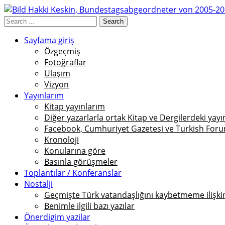
Sayfama giriş
Özgeçmiş
Fotoğraflar
Ulaşım
Vizyon
Yayınlarım
Kitap yayınlarım
Diğer yazarlarla ortak Kitap ve Dergilerdeki yayı
Facebook, Cumhuriyet Gazetesi ve Turkish Foru
Kronoloji
Konularına göre
Basınla görüşmeler
Toplantılar / Konferanslar
Nostalji
Geçmişte Türk vatandaşlığını kaybetmeme ilişkin 
Benimle ilgili bazı yazılar
Önerdigim yazilar