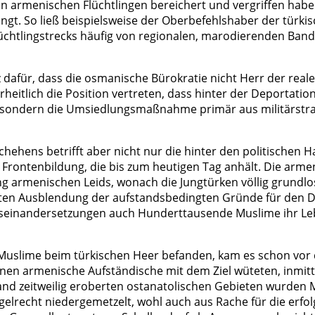
re an armenischen Flüchtlingen bereichert und vergriffen hab
gt. So ließ beispielsweise der Oberbefehlshaber der türkis
htlingstrecks häufig von regionalen, marodierenden Banden 
diz dafür, dass die osmanische Bürokratie nicht Herr der re
heitlich die Position vertreten, dass hinter der Deportatio
, sondern die Umsiedlungsmaßnahme primär aus militärstr
chehens betrifft aber nicht nur die hinter den politischen 
Frontenbildung, die bis zum heutigen Tag anhält. Die armen
ung armenischen Leids, wonach die Jungtürken völlig grundl
ten Ausblendung der aufstandsbedingten Gründe für den De
useinandersetzungen auch Hunderttausende Muslime ihr Leb
n Muslime beim türkischen Heer befanden, kam es schon vo
denen armenische Aufständische mit dem Ziel wüteten, inmi
and zeitweilig eroberten ostanatolischen Gebieten wurden M
recht niedergemetzelt, wohl auch aus Rache für die erfol