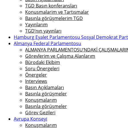
TGD Basın konferansları
Konusmalarim ve Tartısmalar
Basınla görüşmelerim TGD
Yayınlarım
TGD’nın yayınları
Hamburg Eyalet Parlamentosu Sosyal Demokrat Parti 
Almanya Federal Parlamentosu
ALMANYA PARLAMENTOSU’NDAKİ ÇALIŞMALARIMI
Görevlerim ve Çalışma Alanlarım
Bürodaki Ekibim
Soru Önergeleri
Önergeler
Interviews
Basın Açıklamaları
Basınla görüşmeler
Konuşmalarım
Basınla görüşmeler
Görev Gezileri
Avrupa Konseyi
Konuşmalarım