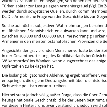
wurden Grausamkeiten begangen, von denen der deutsche 
Türken später zur Last gelegten Armeniergräuel (Vgl. Ein Z
werden durch sowjetische Quellen, durch Komminternbesch
D., Die Armenische Frage von der Geschichte bis zur Gegenw
Solche auf höchst subjektiven Wahrnehmungen beruhenden S
mit ähnlichen Erlebnisberichten aufwarten kann und wird, 
zwischen 100 000 und 600 000 Muslime (vorrangig Türken u
Armenier in den meisten ostanatolischen Provinzen die Be
Angesichts der gravierenden Menschenverluste beider Seit
in der Gesamtbeurteilung des Konfliktverlaufs berücksic
‘Völkermordes’ ins Wanken, wenn ausgerechnet dasjenige V
Opferzahlen zu beklagen hat.
Die bislang obligatorische Ablehnung ergebnisoffener, 
entspringen, die eigene Deutungshoheit über die historis
Sichtweise politisch voranzutreiben.
Hierbei steht jedoch völlig außer Frage, dass die über Gene
heutige nationale Geschichtsbild beider Seiten bestimmt. D
vor diesem Hintergrund zwar verständlich, jedoch wird so