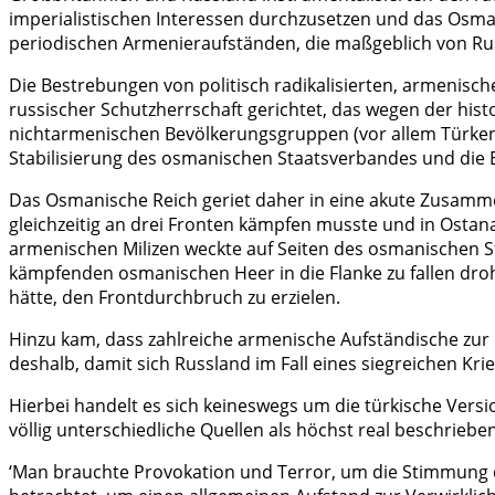
imperialistischen Interessen durchzusetzen und das Osma
periodischen Armenieraufständen, die maßgeblich von Russ
Die Bestrebungen von politisch radikalisierten, armenis
russischer Schutzherrschaft gerichtet, das wegen der hi
nichtarmenischen Bevölkerungsgruppen (vor allem Türken
Stabilisierung des osmanischen Staatsverbandes und die E
Das Osmanische Reich geriet daher in eine akute Zusamme
gleichzeitig an drei Fronten kämpfen musste und in Ostan
armenischen Milizen weckte auf Seiten des osmanischen 
kämpfenden osmanischen Heer in die Flanke zu fallen dro
hätte, den Frontdurchbruch zu erzielen.
Hinzu kam, dass zahlreiche armenische Aufständische zur 
deshalb, damit sich Russland im Fall eines siegreichen K
Hierbei handelt es sich keineswegs um die türkische Ver
völlig unterschiedliche Quellen als höchst real beschrieb
‘Man brauchte Provokation und Terror, um die Stimmung des