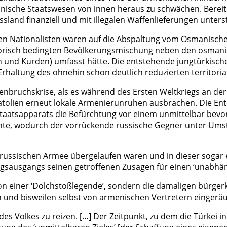
nische Staatswesen von innen heraus zu schwächen. Bereit
land finanziell und mit illegalen Waffenlieferungen unters
chen Nationalisten waren auf die Abspaltung vom Osmanisch
storisch bedingten Bevölkerungsmischung neben den osmani
 und Kurden) umfasst hätte. Die entstehende jungtürkisch
rhaltung des ohnehin schon deutlich reduzierten territoria
nbruchskrise, als es während des Ersten Weltkriegs an der
atolien erneut lokale Armenierunruhen ausbrachen. Die Ent
Staatsapparats die Befürchtung vor einem unmittelbar bev
hte, wodurch der vorrückende russische Gegner unter Umst
russischen Armee übergelaufen waren und in dieser sogar ei
riegsausgangs seinen getroffenen Zusagen für einen ‘unabhä
sion einer ‘Dolchstoßlegende’, sondern die damaligen bür
en und bisweilen selbst von armenischen Vertretern eingerä
 Volkes zu reizen. […] Der Zeitpunkt, zu dem die Türkei in