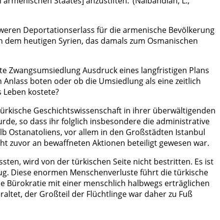
armenischen Staates] anzustiften.’ (Nalbandian, L.,
weren Deportationserlass für die armenische Bevölkerung
ch dem heutigen Syrien, das damals zum Osmanischen
ete Zwangsumsiedlung Ausdruck eines langfristigen Plans
Anlass boten oder ob die Umsiedlung als eine zeitlich
s Leben kostete?
türkische Geschichtswissenschaft in ihrer überwältigenden
de, so dass ihr folglich insbesondere die administrative
alb Ostanatoliens, vor allem in den Großstädten Istanbul
cht zuvor an bewaffneten Aktionen beteiligt gewesen war.
, wird von der türkischen Seite nicht bestritten. Es ist
ug. Diese enormen Menschenverluste führt die türkische
che Bürokratie mit einer menschlich halbwegs erträglichen
altet, der Großteil der Flüchtlinge war daher zu Fuß