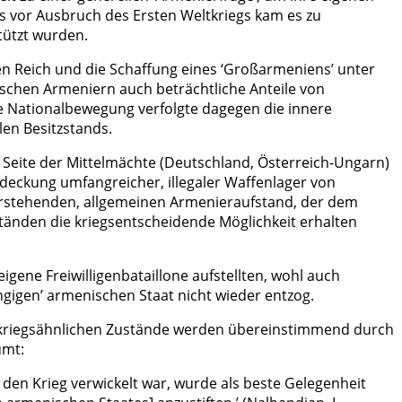
s vor Ausbruch des Ersten Weltkriegs kam es zu
tützt wurden.
en Reich und die Schaffung eines ‘Großarmeniens’ unter
schen Armeniern auch beträchtliche Anteile von
e Nationalbewegung verfolgte dagegen die innere
len Besitzstands.
 Seite der Mittelmächte (Deutschland, Österreich-Ungarn)
deckung umfangreicher, illegaler Waffenlager von
orstehenden, allgemeinen Armenieraufstand, der dem
änden die kriegsentscheidende Möglichkeit erhalten
gene Freiwilligenbataillone aufstellten, wohl auch
ngigen’ armenischen Staat nicht wieder entzog.
gerkriegsähnlichen Zustände werden übereinstimmend durch
umt:
 den Krieg verwickelt war, wurde als beste Gelegenheit