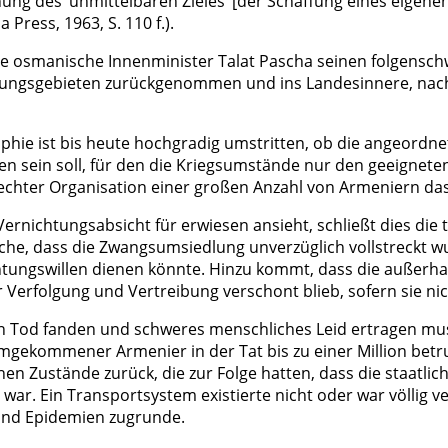
ng des ‘unmittelbaren Zieles’ [der Schaffung eines eigenen 
Press, 1963, S. 110 f.).
e osmanische Innenminister Talat Pascha seinen folgensch
edlungsgebieten zurückgenommen und ins Landesinnere, na
phie ist bis heute hochgradig umstritten, ob die angeordn
sein soll, für den die Kriegsumstände nur den geeigneten 
echter Organisation einer großen Anzahl von Armeniern da
rnichtungsabsicht für erwiesen ansieht, schließt dies die 
he, dass die Zwangsumsiedlung unverzüglich vollstreckt wur
nichtungswillen dienen könnte. Hinzu kommt, dass die außerh
 Verfolgung und Vertreibung verschont blieb, sofern sie ni
Tod fanden und schweres menschliches Leid ertragen mussten
mgekommener Armenier in der Tat bis zu einer Million betr
hen Zustände zurück, die zur Folge hatten, dass die staatli
. Ein Transportsystem existierte nicht oder war völlig ver
 und Epidemien zugrunde.