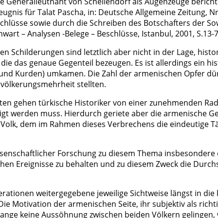
Generalleutnant von Schellendorf als Augenzeuge berichte
eugnis für Talat Pascha, in: Deutsche Allgemeine Zeitung, Nr
lüsse sowie durch die Schreiben des Botschafters der Sowj
art – Analysen -Belege – Beschlüsse, Istanbul, 2001, S.13-7
childerungen sind letztlich aber nicht in der Lage, histo
die das genaue Gegenteil bezeugen. Es ist allerdings ein h
nd Kurden) umkamen. Die Zahl der armenischen Opfer dürfte
völkerungsmehrheit stellten.
en gehen türkische Historiker von einer zunehmenden Radika
htigt werden muss. Hierdurch geriete aber die armenische 
olk, dem im Rahmen dieses Verbrechens die eindeutige Täte
wissenschaftlicher Forschung zu diesem Thema insbesonde
chen Ereignisse zu behalten und zu diesem Zweck die Durch
rationen weitergegebene jeweilige Sichtweise längst in die k
ie Motivation der armenischen Seite, ihr subjektiv als rich
lange keine Aussöhnung zwischen beiden Völkern gelingen, w