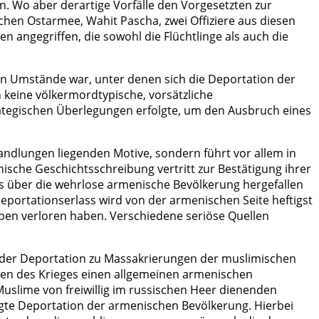
en. Wo aber derartige Vorfälle den Vorgesetzten zur
chen Ostarmee, Wahit Pascha, zwei Offiziere aus diesen
angegriffen, die sowohl die Flüchtlinge als auch die
alen Umstände war, unter denen sich die Deportation der
n keine völkermordtypische, vorsätzliche
ategischen Überlegungen erfolgte, um den Ausbruch eines
Handlungen liegenden Motive, sondern führt vor allem in
ische Geschichtsschreibung vertritt zur Bestätigung ihrer
os über die wehrlose armenische Bevölkerung hergefallen
portationserlass wird von der armenischen Seite heftigst
en verloren haben. Verschiedene seriöse Quellen
r der Deportation zu Massakrierungen der muslimischen
tten des Krieges einen allgemeinen armenischen
uslime von freiwillig im russischen Heer dienenden
gte Deportation der armenischen Bevölkerung. Hierbei