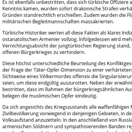
Es ist ebenfalls unbestritten, dass sich türkische Offizie
Kenntnis kamen, wurden sofort drakonische Strafen verhän
Gründen standrechtlich erschießen. Zudem wurden die Flüc
militärischen Begleitmannschaften massakrierten.
Türkische Historiker werten all diese Fakten als klares In
ostanatolischen Armenier vollzog. Infolgedessen wird mehr
Vernichtungsabsicht der jungtürkischen Regierung stand
offenen Bürgerkrieges zu verhindern.
Diese höchst unterschiedliche Beurteilung des Konfliktges
der Frage der Täter-Opfer-Dimension zu einer verhärteten 
Sichtweise eines Völkermordes offensiv die Singularisier
seien, um diese endgültig auszurotten. Neben der erwähn
bestritten, dass im Rahmen der bürgerkriegsähnlichen A
belegen die muslimischen Opfer eindeutig.
Da sich angesichts des Kriegszustands alle waffenfähige
Zivilbevölkerung vorwiegend in denjenigen Gebieten, in 
Volksaufstand anzuzetteln. In den anschließend von Russl
armenischen Söldnern und sympathisierenden Banden regel