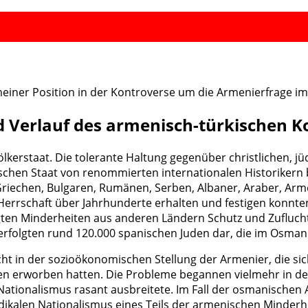
iner Position in der Kontroverse um die Armenierfrage i
 Verlauf des armenisch-türkischen Ko
ölkerstaat. Die tolerante Haltung gegenüber christlichen,
chen Staat von renommierten internationalen Historikern 
 Griechen, Bulgaren, Rumänen, Serben, Albaner, Araber, Arm
 Herrschaft über Jahrhunderte erhalten und festigen konnte
ten Minderheiten aus anderen Ländern Schutz und Zuflucht 
rfolgten rund 120.000 spanischen Juden dar, die im Osman
ht in der sozioökonomischen Stellung der Armenier, die sich
n erworben hatten. Die Probleme begannen vielmehr in d
Nationalismus rasant ausbreitete. Im Fall der osmanischen 
ikalen Nationalismus eines Teils der armenischen Minderhei