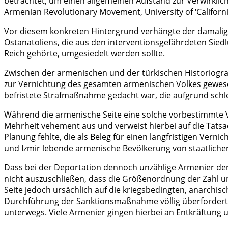
betrachtet, um einen allgemeinen Aufstand zur Verwirklichu
Armenian Revolutionary Movement, University of ‘California 
Vor diesem konkreten Hintergrund verhängte der damalig
Ostanatoliens, die aus den interventionsgefährdeten Si
Reich gehörte, umgesiedelt werden sollte.
Zwischen der armenischen und der türkischen Historiogra
zur Vernichtung des gesamten armenischen Volkes gewesen 
befristete Strafmaßnahme gedacht war, die aufgrund schl
Während die armenische Seite eine solche vorbestimmte Ve
Mehrheit vehement aus und verweist hierbei auf die Tatsac
Planung fehlte, die als Beleg für einen langfristigen Ver
und Izmir lebende armenische Bevölkerung von staatlicher
Dass bei der Deportation dennoch unzählige Armenier den 
nicht auszuschließen, dass die Größenordnung der Zahl u
Seite jedoch ursächlich auf die kriegsbedingten, anarchisc
Durchführung der Sanktionsmaßnahme völlig überfordert war
unterwegs. Viele Armenier gingen hierbei an Entkräftung