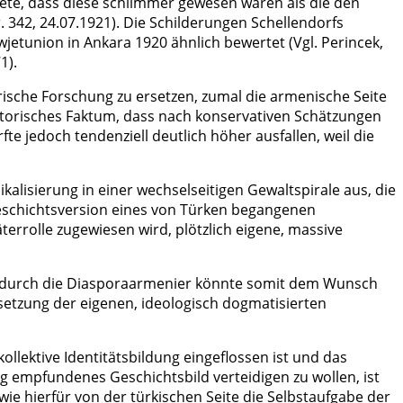
te, dass diese schlimmer gewesen wären als die den
. 342, 24.07.1921). Die Schilderungen Schellendorfs
etunion in Ankara 1920 ähnlich bewertet (Vgl. Perincek,
1).
rische Forschung zu ersetzen, zumal die armenische Seite
istorisches Faktum, dass nach konservativen Schätzungen
 jedoch tendenziell deutlich höher ausfallen, weil die
lisierung in einer wechselseitigen Gewaltspirale aus, die
Geschichtsversion eines von Türken begangenen
rrolle zugewiesen wird, plötzlich eigene, massive
re durch die Diasporaarmenier könnte somit dem Wunsch
setzung der eigenen, ideologisch dogmatisierten
ollektive Identitätsbildung eingeflossen ist und das
tig empfundenes Geschichtsbild verteidigen zu wollen, ist
ie hierfür von der türkischen Seite die Selbstaufgabe der