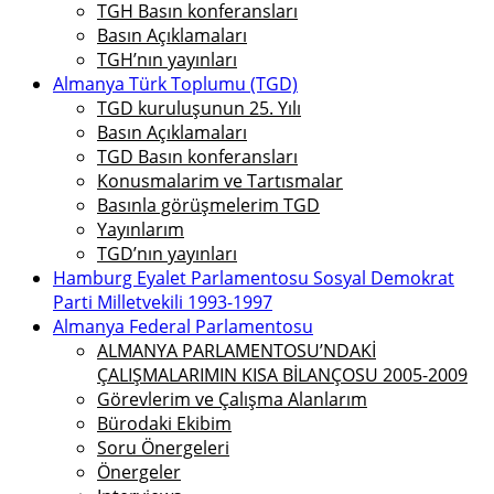
TGH Basın konferansları
Basın Açıklamaları
TGH’nın yayınları
Almanya Türk Toplumu (TGD)
TGD kuruluşunun 25. Yılı
Basın Açıklamaları
TGD Basın konferansları
Konusmalarim ve Tartısmalar
Basınla görüşmelerim TGD
Yayınlarım
TGD’nın yayınları
Hamburg Eyalet Parlamentosu Sosyal Demokrat
Parti Milletvekili 1993-1997
Almanya Federal Parlamentosu
ALMANYA PARLAMENTOSU’NDAKİ
ÇALIŞMALARIMIN KISA BİLANÇOSU 2005-2009
Görevlerim ve Çalışma Alanlarım
Bürodaki Ekibim
Soru Önergeleri
Önergeler