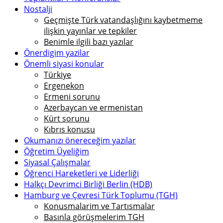
Nostalji
Geçmişte Türk vatandaşlığını kaybetmeme
ilişkin yayınlar ve tepkiler
Benimle ilgili bazı yazılar
Önerdigim yazilar
Önemli siyasi konular
Türkiye
Ergenekon
Ermeni sorunu
Azerbaycan ve ermenistan
Kürt sorunu
Kıbrıs konusu
Okumanızı önereceğim yazılar
Öğretim Üyeliğim
Siyasal Çalışmalar
Öğrenci Hareketleri ve Liderliği
Halkçı Devrimci Birliği Berlin (HDB)
Hamburg ve Çevresi Türk Toplumu (TGH)
Konusmalarim ve Tartısmalar
Basınla görüşmelerim TGH