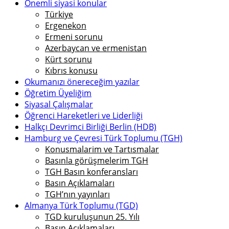
Önemli siyasi konular
Türkiye
Ergenekon
Ermeni sorunu
Azerbaycan ve ermenistan
Kürt sorunu
Kıbrıs konusu
Okumanızı önereceğim yazılar
Öğretim Üyeliğim
Siyasal Çalışmalar
Öğrenci Hareketleri ve Liderliği
Halkçı Devrimci Birliği Berlin (HDB)
Hamburg ve Çevresi Türk Toplumu (TGH)
Konusmalarim ve Tartısmalar
Basınla görüşmelerim TGH
TGH Basın konferansları
Basın Açıklamaları
TGH’nın yayınları
Almanya Türk Toplumu (TGD)
TGD kuruluşunun 25. Yılı
Basın Açıklamaları