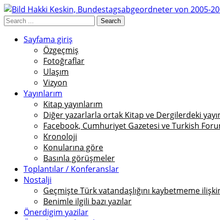
Sayfama giriş
Özgeçmiş
Fotoğraflar
Ulaşım
Vizyon
Yayınlarım
Kitap yayınlarım
Diğer yazarlarla ortak Kitap ve Dergilerdeki yayı
Facebook, Cumhuriyet Gazetesi ve Turkish Foru
Kronoloji
Konularına göre
Basınla görüşmeler
Toplantılar / Konferanslar
Nostalji
Geçmişte Türk vatandaşlığını kaybetmeme ilişkin 
Benimle ilgili bazı yazılar
Önerdigim yazilar