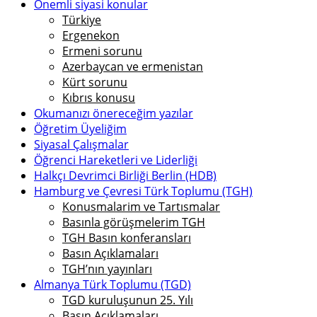
Önemli siyasi konular
Türkiye
Ergenekon
Ermeni sorunu
Azerbaycan ve ermenistan
Kürt sorunu
Kıbrıs konusu
Okumanızı önereceğim yazılar
Öğretim Üyeliğim
Siyasal Çalışmalar
Öğrenci Hareketleri ve Liderliği
Halkçı Devrimci Birliği Berlin (HDB)
Hamburg ve Çevresi Türk Toplumu (TGH)
Konusmalarim ve Tartısmalar
Basınla görüşmelerim TGH
TGH Basın konferansları
Basın Açıklamaları
TGH’nın yayınları
Almanya Türk Toplumu (TGD)
TGD kuruluşunun 25. Yılı
Basın Açıklamaları