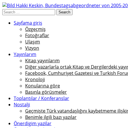
Sayfama giriş
Özgeçmiş
Fotoğraflar
Ulaşım
Vizyon
Yayınlarım
Kitap yayınlarım
Diğer yazarlarla ortak Kitap ve Dergilerdeki yayı
Facebook, Cumhuriyet Gazetesi ve Turkish Foru
Kronoloji
Konularına göre
Basınla görüşmeler
Toplantılar / Konferanslar
Nostalji
Geçmişte Türk vatandaşlığını kaybetmeme ilişkin 
Benimle ilgili bazı yazılar
Önerdigim yazilar