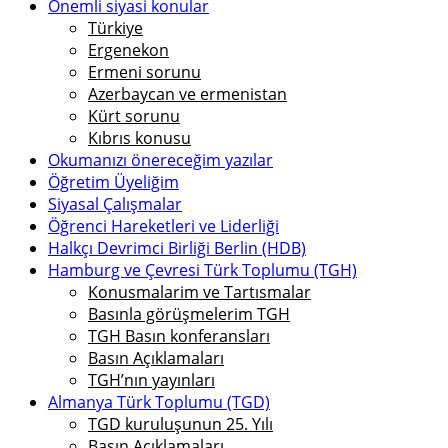
Önemli siyasi konular
Türkiye
Ergenekon
Ermeni sorunu
Azerbaycan ve ermenistan
Kürt sorunu
Kıbrıs konusu
Okumanızı önereceğim yazılar
Öğretim Üyeliğim
Siyasal Çalışmalar
Öğrenci Hareketleri ve Liderliği
Halkçı Devrimci Birliği Berlin (HDB)
Hamburg ve Çevresi Türk Toplumu (TGH)
Konusmalarim ve Tartısmalar
Basınla görüşmelerim TGH
TGH Basın konferansları
Basın Açıklamaları
TGH’nın yayınları
Almanya Türk Toplumu (TGD)
TGD kuruluşunun 25. Yılı
Basın Açıklamaları