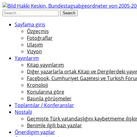
Sayfama giriş
Özgeçmiş
Fotoğraflar
Ulaşım
Vizyon
Yayınlarım
Kitap yayınlarım
Diğer yazarlarla ortak Kitap ve Dergilerdeki yayı
Facebook, Cumhuriyet Gazetesi ve Turkish Foru
Kronoloji
Konularına göre
Basınla görüşmeler
Toplantılar / Konferanslar
Nostalji
Geçmişte Türk vatandaşlığını kaybetmeme ilişkin 
Benimle ilgili bazı yazılar
Önerdigim yazilar