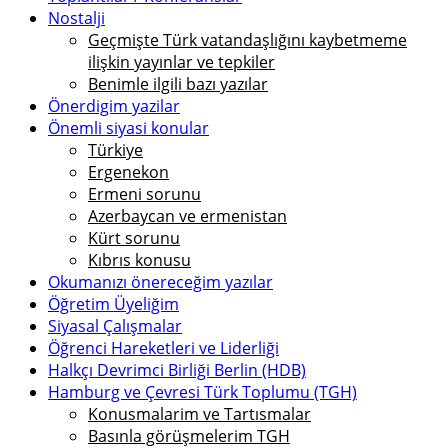
Nostalji
Geçmişte Türk vatandaşlığını kaybetmeme
ilişkin yayınlar ve tepkiler
Benimle ilgili bazı yazılar
Önerdigim yazilar
Önemli siyasi konular
Türkiye
Ergenekon
Ermeni sorunu
Azerbaycan ve ermenistan
Kürt sorunu
Kıbrıs konusu
Okumanızı önereceğim yazılar
Öğretim Üyeliğim
Siyasal Çalışmalar
Öğrenci Hareketleri ve Liderliği
Halkçı Devrimci Birliği Berlin (HDB)
Hamburg ve Çevresi Türk Toplumu (TGH)
Konusmalarim ve Tartısmalar
Basınla görüşmelerim TGH