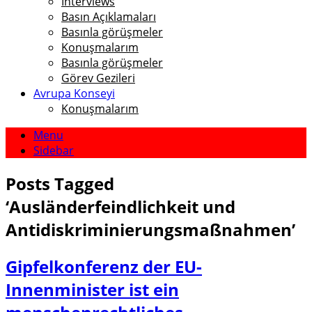
Interviews
Basın Açıklamaları
Basınla görüşmeler
Konuşmalarım
Basınla görüşmeler
Görev Gezileri
Avrupa Konseyi
Konuşmalarım
Menu
Sidebar
Posts Tagged
‘
Ausländerfeindlichkeit und
Antidiskriminierungsmaßnahmen
’
Gipfelkonferenz der EU-
Innenminister ist ein