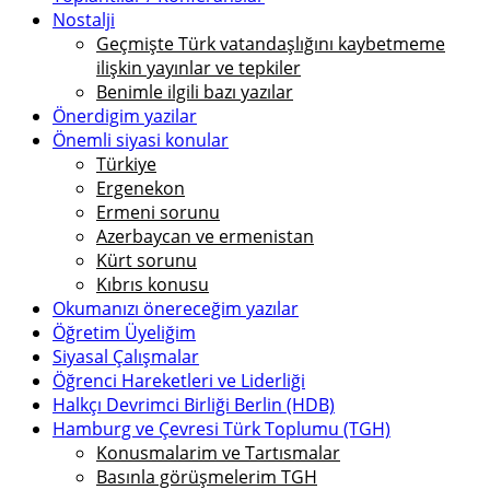
Nostalji
Geçmişte Türk vatandaşlığını kaybetmeme
ilişkin yayınlar ve tepkiler
Benimle ilgili bazı yazılar
Önerdigim yazilar
Önemli siyasi konular
Türkiye
Ergenekon
Ermeni sorunu
Azerbaycan ve ermenistan
Kürt sorunu
Kıbrıs konusu
Okumanızı önereceğim yazılar
Öğretim Üyeliğim
Siyasal Çalışmalar
Öğrenci Hareketleri ve Liderliği
Halkçı Devrimci Birliği Berlin (HDB)
Hamburg ve Çevresi Türk Toplumu (TGH)
Konusmalarim ve Tartısmalar
Basınla görüşmelerim TGH