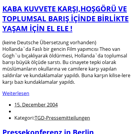
KABA KUVVETE KARŞI,HOŞGÖRÜ VE
TOPLUMSAL BARIŞ İÇİNDE BİRLİKTE
YAŞAM İÇİN EL ELE !
(keine Deutsche Übersetzung vorhanden)
Hollanda`da Faslı bir gencin Film yapımcısı Theo van
Gogh`u bıçaklıyarak öldürmesi, Hollanda`da toplumsal
barışı büyük ölçüde sarstı. Bu cinayete tepki olarak
müslümanların okullarına ve camilere karşı yapılan
saldırılar ve kundaklamalar yapıldı. Buna karşın kilise-lere
karşı bazı kundaklamalar yapıldı.
Weiterlesen
15. December 2004
Kategori:
TGD-Pressemitteilungen
Pressekonferenz in Berlin