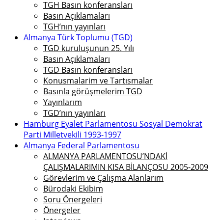
TGH Basın konferansları
Basın Açıklamaları
TGH’nın yayınları
Almanya Türk Toplumu (TGD)
TGD kuruluşunun 25. Yılı
Basın Açıklamaları
TGD Basın konferansları
Konusmalarim ve Tartısmalar
Basınla görüşmelerim TGD
Yayınlarım
TGD’nın yayınları
Hamburg Eyalet Parlamentosu Sosyal Demokrat
Parti Milletvekili 1993-1997
Almanya Federal Parlamentosu
ALMANYA PARLAMENTOSU’NDAKİ
ÇALIŞMALARIMIN KISA BİLANÇOSU 2005-2009
Görevlerim ve Çalışma Alanlarım
Bürodaki Ekibim
Soru Önergeleri
Önergeler